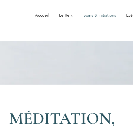
Accueil
Le Reiki
Soins & initiations
Év
MÉDITATION,