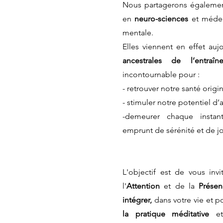
Nous partagerons égaleme
en
neuro-sciences
et méde
mentale.
Elles viennent en effet auj
ancestrales de l’entraî
incontournable pour :
- retrouver notre santé origi
- stimuler notre potentiel d
-
demeurer chaque instant
emprunt de sérénité et de j
L'objectif est de vous inv
l'
Attention
et de la
Prése
intégrer,
dans votre vie
et p
la pratique méditative
e