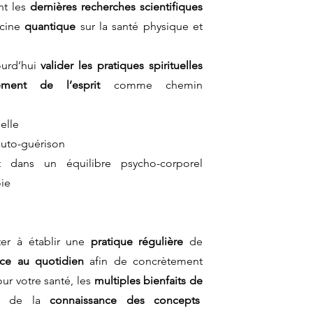
nt les
dernières re
cherches scientifiques
cine
quantique
sur la santé physique et
ourd’hui
valider les pratiques spirituelles
nement de l’esprit
comme chemin
nelle
’auto-guérison
 dans un équilibre psycho-corporel
oie
iter à établir une
pratique régulière
de
nce
au quotidien
afin de concrètement
our votre santé,
les
multiples bienfaits de
t de la
connaissance des concepts