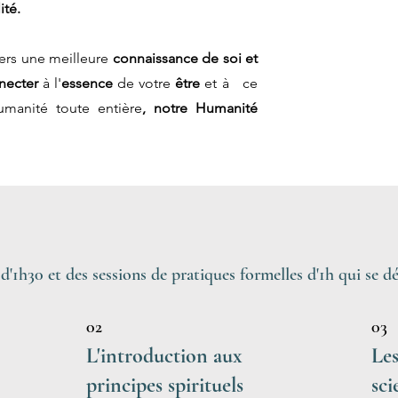
ité.
ers une meilleure
connaissance de soi et
necter
à l'
essence
de votre
être
et à
ce
Humanité toute
entière
, notre Humanité
'1h30 et des sessions de pratiques formelles d'1h qui se d
02
03
L'introduction aux
Les
principes spirituels
sci