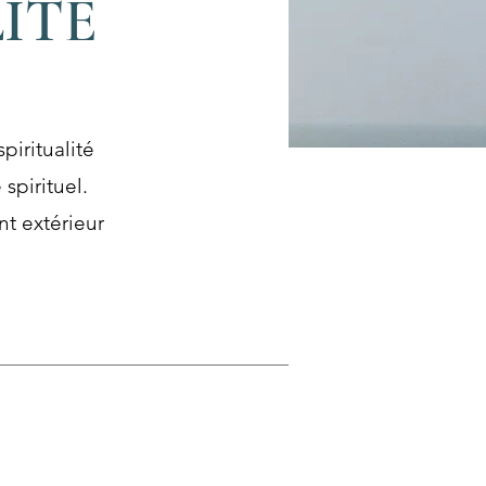
ITÉ
piritualité
spiritu
el.
 extérieur